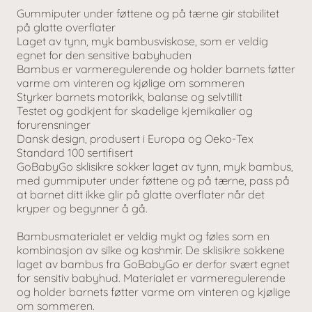
Gummiputer under føttene og på tærne gir stabilitet
på glatte overflater
Laget av tynn, myk bambusviskose, som er veldig
egnet for den sensitive babyhuden
Bambus er varmeregulerende og holder barnets føtter
varme om vinteren og kjølige om sommeren
Styrker barnets motorikk, balanse og selvtillit
Testet og godkjent for skadelige kjemikalier og
forurensninger
Dansk design, produsert i Europa og Oeko-Tex
Standard 100 sertifisert
GoBabyGo sklisikre sokker laget av tynn, myk bambus,
med gummiputer under føttene og på tærne, pass på
at barnet ditt ikke glir på glatte overflater når det
kryper og begynner å gå.
Bambusmaterialet er veldig mykt og føles som en
kombinasjon av silke og kashmir. De sklisikre sokkene
laget av bambus fra GoBabyGo er derfor svært egnet
for sensitiv babyhud. Materialet er varmeregulerende
og holder barnets føtter varme om vinteren og kjølige
om sommeren.