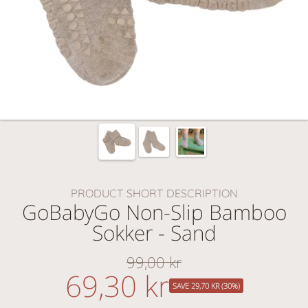
PRODUCT SHORT DESCRIPTION
GoBabyGo Non-Slip Bamboo
Sokker - Sand
99,00 kr
Vanlig
69,30 kr
nedsatt
pris
SAVE 29,70 KR (30%)