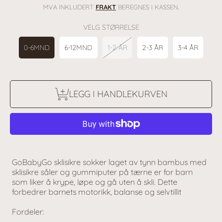
pris
MVA INKLUDERT
FRAKT
BEREGNES I KASSEN.
VELG STØRRELSE
0-6MND
6-12MND
1-2 ÅR
2-3 ÅR
3-4 ÅR
LEGG I HANDLEKURVEN
GoBabyGo sklisikre sokker laget av tynn bambus med
sklisikre såler og gummiputer på tærne er for barn
som liker å krype, løpe og gå uten å skli. Dette
forbedrer barnets motorikk, balanse og selvtillit
Fordeler: