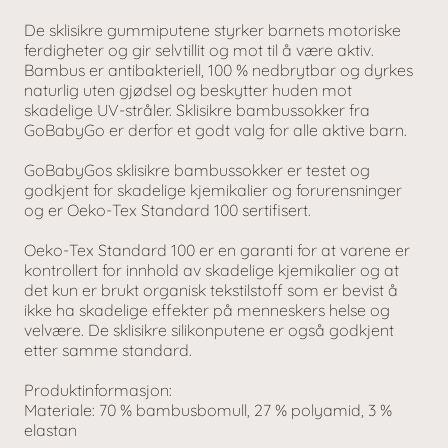
De sklisikre gummiputene styrker barnets motoriske
ferdigheter og gir selvtillit og mot til å være aktiv.
Bambus er antibakteriell, 100 % nedbrytbar og dyrkes
naturlig uten gjødsel og beskytter huden mot
skadelige UV-stråler. Sklisikre bambussokker fra
GoBabyGo er derfor et godt valg for alle aktive barn.
GoBabyGos sklisikre bambussokker er testet og
godkjent for skadelige kjemikalier og forurensninger
og er Oeko-Tex Standard 100 sertifisert.
Oeko-Tex Standard 100 er en garanti for at varene er
kontrollert for innhold av skadelige kjemikalier og at
det kun er brukt organisk tekstilstoff som er bevist å
ikke ha skadelige effekter på menneskers helse og
velvære. De sklisikre silikonputene er også godkjent
etter samme standard.
Produktinformasjon:
Materiale: 70 % bambusbomull, 27 % polyamid, 3 %
elastan