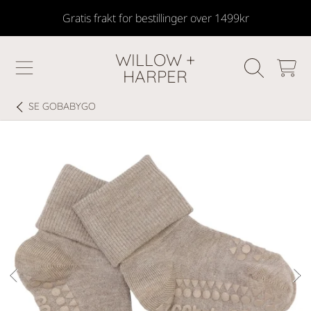
Gratis frakt for bestillinger over 1499kr
SKIP TO CONTENT
WILLOW +
HANDLEKU
HARPER
SE
GOBABYGO
GÅ TIL PRODUKTINFORMASJON