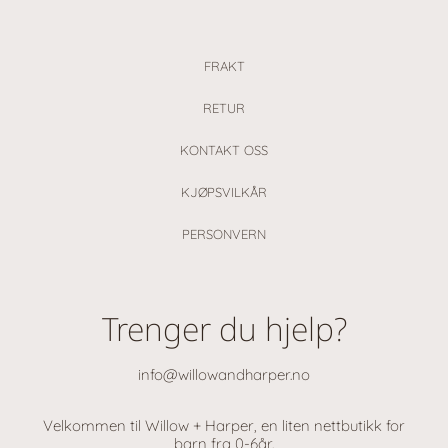
FRAKT
RETUR
KONTAKT OSS
KJØPSVILKÅR
PERSONVERN
Trenger du hjelp?
info@willowandharper.no
Velkommen til Willow + Harper, en liten nettbutikk for
barn fra 0-6år.