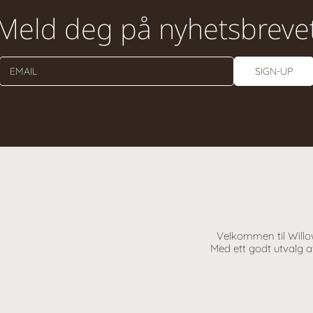
Meld deg på nyhetsbreve
EMAIL
SIGN-UP
Velkommen til Willow
Med ett godt utvalg av