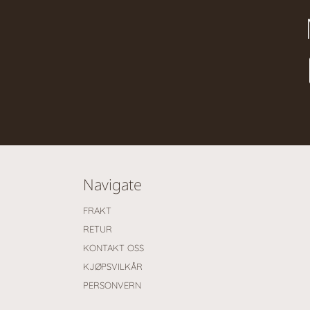
Navigate
FRAKT
RETUR
KONTAKT OSS
KJØPSVILKÅR
PERSONVERN