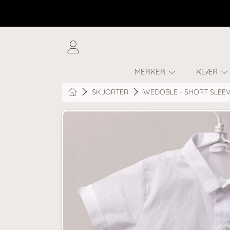
SKIP TO CONTENT
LOGG
INN
MERKER
KLÆR
HOME
SKJORTER
WEDOBLE - SHORT SLEEV
GÅ TIL PRODUKTINFORMASJON