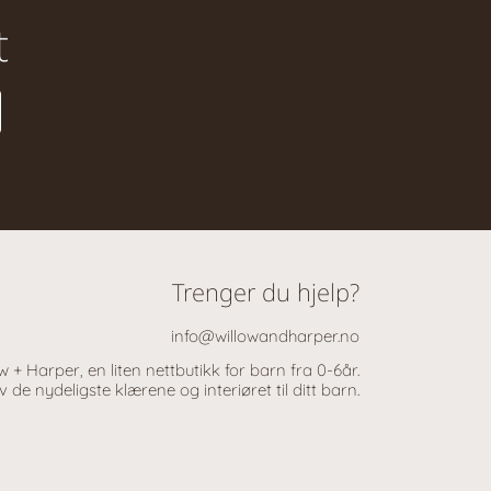
t
Trenger du hjelp?
info@willowandharper.no
 + Harper, en liten nettbutikk for barn fra 0-6år.
 de nydeligste klærene og interiøret til ditt barn.