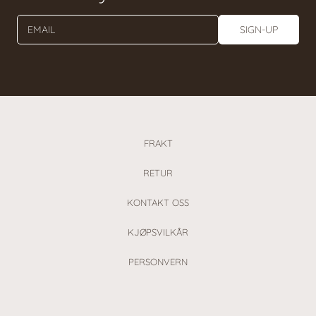
EMAIL
SIGN-UP
FRAKT
RETUR
KONTAKT OSS
KJØPSVILKÅR
PERSONVERN