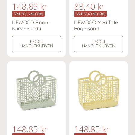
n
148,85 kr
n
83,40 kr
V
V
a
a
e
e
SAVE 80,15 KR (35%)
SAVE 55,60 KR (40%)
n
n
d
d
LIEWOOD Bloom
LIEWOOD Mesi Tote
l
l
Kurv - Sandy
Bag - Sandy
s
s
i
i
g
g
a
a
LEGG I
LEGG I
p
p
t
t
HANDLEKURVEN
HANDLEKURVEN
r
r
t
t
i
i
p
p
s
s
r
r
i
i
s
s
n
148,85 kr
n
148,85 kr
V
V
a
a