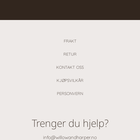
FRAKT
RETUR
KONTAKT OSS
KJØPSVILKÅR
PERSONVERN
Trenger du hjelp?
info@willowandharper.no