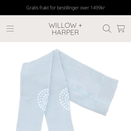
Gratis frakt for bestillinger over 1499kr
SKIP TO CONTENT
WILLOW +
HANDLEKU
HARPER
GÅ TIL PRODUKTINFORMASJON