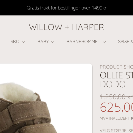
Gratis frakt for bestillinger over 1499kr
WILLOW + HARPER
SKO
BABY
BARNEROMMET
SPISE 
PRODUCT SHO
OLLIE S
DODO
Vanlig
1.250,00 kr
nedsa
625,0
pris
pris
MVA INKLUDERT
VELG STØRRELS