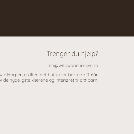
Trenger du hjelp?
info@willowandharper.no
 + Harper, en liten nettbutikk for barn fra 0-6år.
 de nydeligste klærene og interiøret til ditt barn.