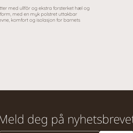
føtter med ullfôr og ekstra forsterket hæl og
sform, med en myk polstret uttakbar
vne, komfort og isolasjon for barnets
Meld deg på nyhetsbreve