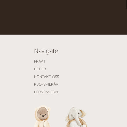
Navigate
FRAKT
RETUR
KONTAKT OSS
KJØPSVILKÅR
PERSONVERN