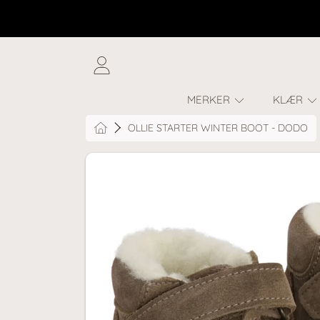
SKIP TO CONTENT
LOGG
INN
MERKER
KLÆR
HOME
OLLIE STARTER WINTER BOOT - DODO
GÅ TIL PRODUKTINFORMASJON