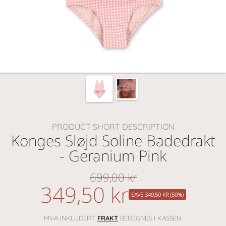
PRODUCT SHORT DESCRIPTION
Konges Sløjd Soline Badedrakt
- Geranium Pink
699,00 kr
Vanlig
349,50 kr
nedsatt
pris
SAVE 349,50 KR (50%)
pris
MVA INKLUDERT
FRAKT
BEREGNES I KASSEN.