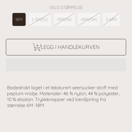
VELG STØRRELSE
18M
2 ÅR(92)
3ÅR(98)
4ÅR(104)
5-6ÅR
LEGG I HANDLEKURVEN
Badedrakt laget i et teksturert seersucker-stoff med
peplum-midje. Materialer: 46 % nylon, 44 % polyester,
10 % elastan. Trykkknapper ved benåpning fra
størrelse 6M -18M.