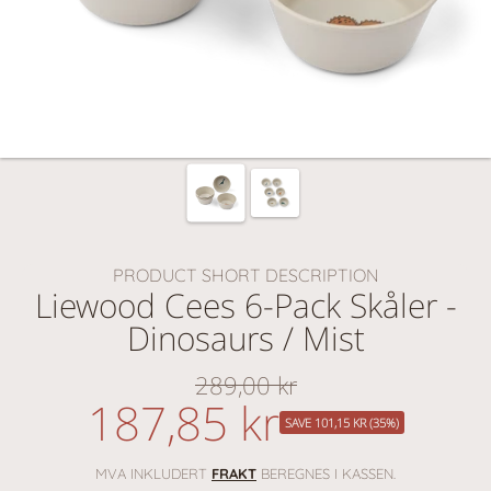
PRODUCT SHORT DESCRIPTION
Liewood Cees 6-Pack Skåler -
Dinosaurs / Mist
289,00 kr
Vanlig
187,85 kr
nedsatt
pris
SAVE 101,15 KR (35%)
pris
MVA INKLUDERT
FRAKT
BEREGNES I KASSEN.