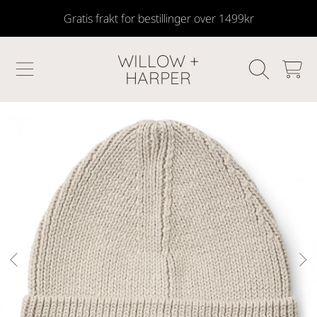
Gratis frakt for bestillinger over 1499kr
SKIP TO CONTENT
WILLOW +
HANDLEKU
HARPER
GÅ TIL PRODUKTINFORMASJON