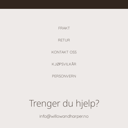
FRAKT
RETUR
KONTAKT OSS
KJØPSVILKÅR
PERSONVERN
Trenger du hjelp?
info@willowandharper.no