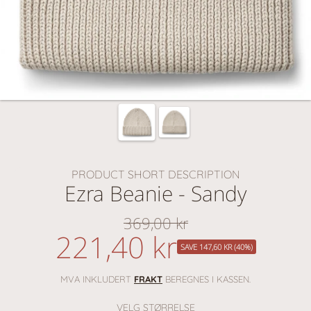
PRODUCT SHORT DESCRIPTION
Ezra Beanie - Sandy
369,00 kr
Vanlig
221,40 kr
nedsatt
pris
SAVE 147,60 KR (40%)
pris
MVA INKLUDERT
FRAKT
BEREGNES I KASSEN.
VELG STØRRELSE