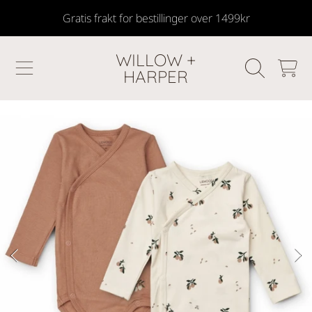
Gratis frakt for bestillinger over 1499kr
SKIP TO CONTENT
WILLOW +
HANDLEKU
HARPER
GÅ TIL PRODUKTINFORMASJON