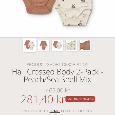
PRODUCT SHORT DESCRIPTION
Hali Crossed Body 2-Pack -
Peach/Sea Shell Mix
469,00 kr
Vanlig
281,40 kr
nedsatt
pris
SAVE 187,60 KR (40%)
pris
MVA INKLUDERT
FRAKT
BEREGNES I KASSEN.