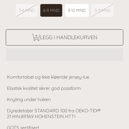
3-6 MND
6-9 MND
9-12 MND
0-3 MND
LEGG I HANDLEKURVEN
Komfortabel og ikke kløende jersey-lue
Elastisk kvalitet sikrer god passform
Knyting under haken
Dyredetaljer STANDARD 100 fra OEKO-TEX®
21.HIN.89369 HOHENSTEIN HTTI
GOTS sertifisert