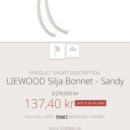
PRODUCT SHORT DESCRIPTION
LIEWOOD Silja Bonnet - Sandy
229,00 kr
Vanlig
137,40 kr
nedsatt
pris
SAVE 91,60 KR (40%)
pris
MVA INKLUDERT
FRAKT
BEREGNES I KASSEN.
VELG STØRRELSE