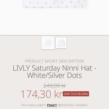
PRODUCT SHORT DESCRIPTION
LIVLY Saturday Ninni Hat -
White/Silver Dots
249,00 kr
Vanlig
174,30 kr
nedsatt
pris
SAVE 74,70 KR (30%)
pris
MVA INKLUDERT
FRAKT
BEREGNES I KASSEN.