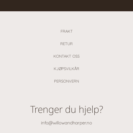
FRAKT
RETUR
KONTAKT OSS
KJØPSVILKÅR
PERSONVERN
Trenger du hjelp?
info@willowandharper.no