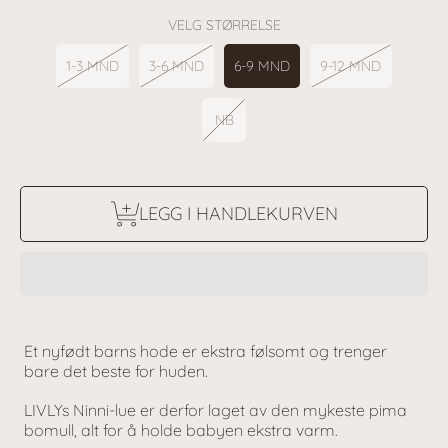
VELG STØRRELSE
1-3 MND
3-6 MND
6-9 MND
9-12 MND
NB
LEGG I HANDLEKURVEN
Et nyfødt barns hode er ekstra følsomt og trenger
bare det beste for huden.
LIVLYs Ninni-lue er derfor laget av den mykeste pima
bomull, alt for å holde babyen ekstra varm.