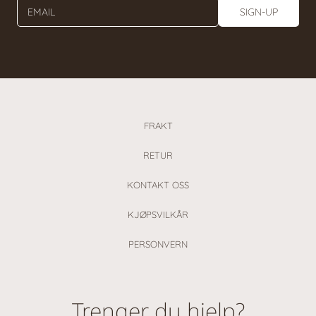
EMAIL
SIGN-UP
FRAKT
RETUR
KONTAKT OSS
KJØPSVILKÅR
PERSONVERN
Trenger du hjelp?