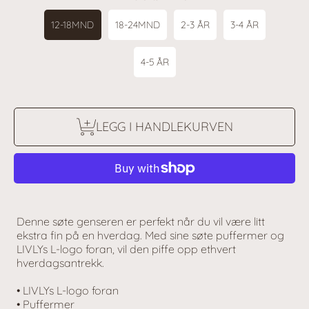
12-18MND
18-24MND
2-3 ÅR
3-4 ÅR
4-5 ÅR
LEGG I HANDLEKURVEN
Denne søte genseren er perfekt når du vil være litt
ekstra fin på en hverdag. Med sine søte puffermer og
LIVLYs L-logo foran, vil den piffe opp ethvert
hverdagsantrekk.
• LIVLYs L-logo foran
• Puffermer