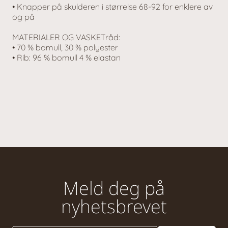
• Knapper på skulderen i størrelse 68-92 for enklere av
og på
MATERIALER OG VASKETråd:
• 70 % bomull, 30 % polyester
• Rib: 96 % bomull 4 % elastan
Meld deg på
nyhetsbrevet