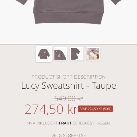
PRODUCT SHORT DESCRIPTION
Lucy Sweatshirt - Taupe
549,00 kr
Vanlig
274,50 kr
nedsatt
pris
SAVE 274,50 KR (50%)
pris
MVA INKLUDERT
FRAKT
BEREGNES I KASSEN.
VELG STØRRELSE