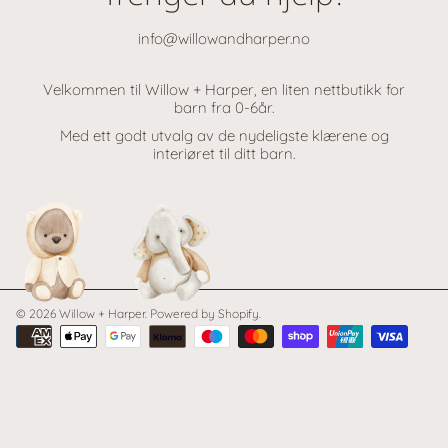
info@willowandharper.no
Velkommen til Willow + Harper, en liten nettbutikk for
barn fra 0-6år.
Med ett godt utvalg av de nydeligste klærene og
interiøret til ditt barn.
© 2026 Willow + Harper.
Powered by Shopify
.
Betalings
metoder
Use
left/right
arrows
to