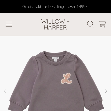
Gratis frakt for bestillinger over 1499kr
SKIP TO CONTENT
WILLOW +
HANDLEKU
HARPER
GÅ TIL PRODUKTINFORMASJON