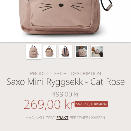
PRODUCT SHORT DESCRIPTION
Saxo Mini Ryggsekk - Cat Rose
499,00 kr
Vanlig
269,00 kr
nedsatt
pris
SAVE 230,00 KR (46%)
pris
MVA INKLUDERT
FRAKT
BEREGNES I KASSEN.