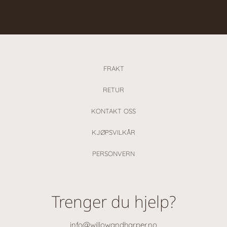
FRAKT
RETUR
KONTAKT OSS
KJØPSVILKÅR
PERSONVERN
Trenger du hjelp?
info@willowandharper.no