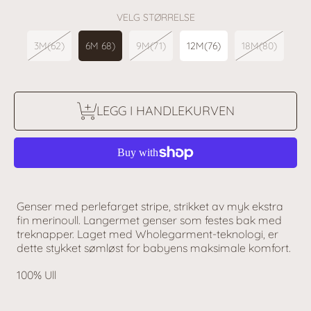
VELG STØRRELSE
3M(62)
6M 68)
9M(71)
12M(76)
18M(80)
LEGG I HANDLEKURVEN
Genser med perlefarget stripe, strikket av myk ekstra
fin merinoull. Langermet genser som festes bak med
treknapper. Laget med Wholegarment-teknologi, er
dette stykket sømløst for babyens maksimale komfort.
100% Ull