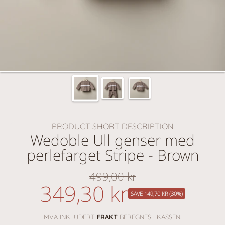
PRODUCT SHORT DESCRIPTION
Wedoble Ull genser med
perlefarget Stripe - Brown
499,00 kr
Vanlig
349,30 kr
nedsatt
pris
SAVE 149,70 KR (30%)
pris
MVA INKLUDERT
FRAKT
BEREGNES I KASSEN.