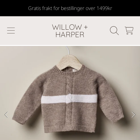
Gratis frakt for bestillinger over 1499kr
SKIP TO CONTENT
WILLOW +
HANDLEKU
HARPER
GÅ TIL PRODUKTINFORMASJON